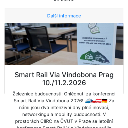
Další informace
Smart Rail Via Vindobona Prag
10./11.2.2026
Železnice budoucnosti: Ohlédnutí za konferencí
Smart Rail Via Vindobona 2026! 🚄🇨🇿🇦🇹🇩🇪 Za
námi jsou dva intenzivní dny plné inovací,
networkingu a mobility budoucnosti: V
prostorách CIIRC na ČVUT v Praze se letošní
konference Smart Rail Via Vindobona točila