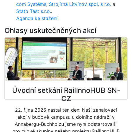
com Systems
,
Strojírna Litvínov spol. s r.o.
a
Stato Test s.r.o.
.
Agenda ke stažení
Ohlasy uskutečněných akcí
Úvodní setkání RailInnoHUB SN-
CZ
22. října 2025 nastal ten den: Naší zahajovací
akcí v budově kampusu u dolního nádraží v
Annabergu-Buchholzu jsme nyní odstartovali i
pro cílové skupiny našeho projektu RailInnoHUB