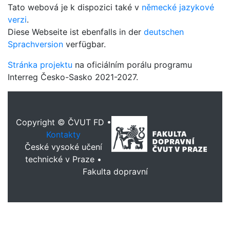
Tato webová je k dispozici také v
německé jazykové
verzi
.
Diese Webseite ist ebenfalls in der
deutschen
Sprachversion
verfügbar.
Stránka projektu
na oficiálním porálu programu
Interreg Česko-Sasko 2021-2027.
Copyright © ČVUT FD •
Kontakty
České vysoké učení
technické v Praze •
Fakulta dopravní