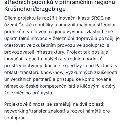
středních podniků v příhraničním regionu
Krušnohoří/Erzgebirge
Cílem projektu je rozšířit inovační klastr
SRCC
na
území České republiky a umožnit malým a středním
podnikům v cílovém regionu vyvinout vlastní tržně
uplatnitelné inovace v železniční dopravě a později je
otestovat ve zkušebním provozu ve spolupráci s
provozovateli infrastruktury. Projekt tak posiluje
inovační kapacitu malých a středních podniků
prostřednictvím jedinečné expertízy Lead Partnera v
oblasti transferu know-how, výzkumných zkušeností
univerzitních partnerů a přístupu ke kombinované
německo-české kompetenční síti s klíčovými aktéry
železničního průmyslu.
Projektové činnosti se zaměřují na dvě oblasti:
networking/transfer znalostí a rozvoj námětů pro
spolupráci.