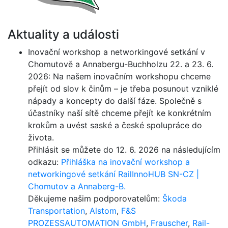
Aktuality a události
Inovační workshop a networkingové setkání v
Chomutově a Annabergu-Buchholzu 22. a 23. 6.
2026: Na našem inovačním workshopu chceme
přejít od slov k činům – je třeba posunout vzniklé
nápady a koncepty do další fáze. Společně s
účastníky naší sítě chceme přejít ke konkrétním
krokům a uvést saské a české spolupráce do
života.
Přihlásit se můžete do 12. 6. 2026 na následujícím
odkazu:
Přihláška na inovační workshop a
networkingové setkání RailInnoHUB SN-CZ |
Chomutov a Annaberg-B.
Děkujeme našim podporovatelům:
Škoda
Transportation
,
Alstom
,
F&S
PROZESSAUTOMATION GmbH
,
Frauscher
,
Rail-