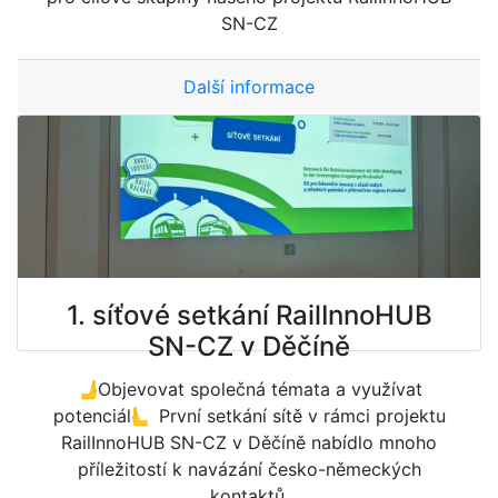
SN-CZ
Další informace
1. síťové setkání RailInnoHUB
SN-CZ v Děčíně
🫸Objevovat společná témata a využívat
potenciál🫷 První setkání sítě v rámci projektu
RailInnoHUB SN-CZ v Děčíně nabídlo mnoho
příležitostí k navázání česko-německých
kontaktů.