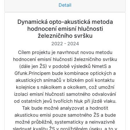
Detail
Dynamická opto-akustická metoda
hodnocení emisní hlučnosti
železničního svršku
2022 - 2024
Cílem projektu je navrhnout novou metodu
hodnocení emisní hlučnosti železničního svršku
(dále jen ŽS) v podobě výsledků NmetS a
Gfunk.Principem bude kombinace optických a
akustických snímačů v blízkém poli kontaktu
kolejnice s nákolkem a okolkem, což umožní
izolaci emisní hlučnosti samotného odvalování
od ostatních jevů tvořících hluk při jízdě vlaku.
Tak bude možné analyzovat a hodnotit
akustickou emisi pouze samotného ŽS a bude
možné průběžně, systematicky a neinvazivně
sledovat kvalitu ŽS v projížděném úseku, a to v