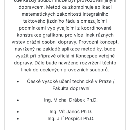
kde každý soubor může být provozován jiným
dopravcem. Metodika zkombinuje aplikaci
matematických zákonitostí integrálního
taktového jízdního řádu s omezujícími
podmínkami vyplývajícími z koordinované
konstrukce grafikonu pro více linek různých
vrstev drážní osobní dopravy. Provozní koncept,
navržený na základě aplikace metodiky, bude
využit při přípravě oficiální Koncepce veřejné
dopravy. Dále bude navrženo rozvržení těchto
linek do ucelených provozních souborů.
České vysoké učení technické v Praze /
Fakulta dopravní
Ing. Michal Drábek Ph.D.
Ing. Vít Janoš Ph.D.
Ing. Jiří Pospíšil Ph.D.