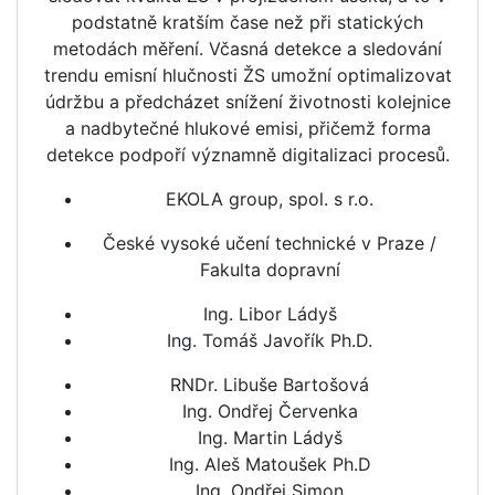
podstatně kratším čase než při statických
metodách měření. Včasná detekce a sledování
trendu emisní hlučnosti ŽS umožní optimalizovat
údržbu a předcházet snížení životnosti kolejnice
a nadbytečné hlukové emisi, přičemž forma
detekce podpoří významně digitalizaci procesů.
EKOLA group, spol. s r.o.
České vysoké učení technické v Praze /
Fakulta dopravní
Ing. Libor Ládyš
Ing. Tomáš Javořík Ph.D.
RNDr. Libuše Bartošová
Ing. Ondřej Červenka
Ing. Martin Ládyš
Ing. Aleš Matoušek Ph.D
Ing. Ondřej Simon